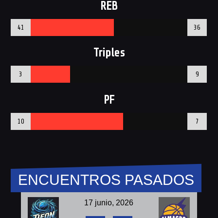
REB
41
36
Triples
3
9
PF
10
7
ENCUENTROS PASADOS
17 junio, 2026