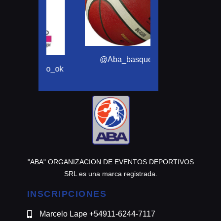
@motomensajeria
@Aba_basquet
ortivo_ok
"ABA" ORGANIZACION DE EVENTOS DEPORTIVOS
SRL es una marca registrada.
INSCRIPCIONES
Marcelo Lape +54911-6244-7117