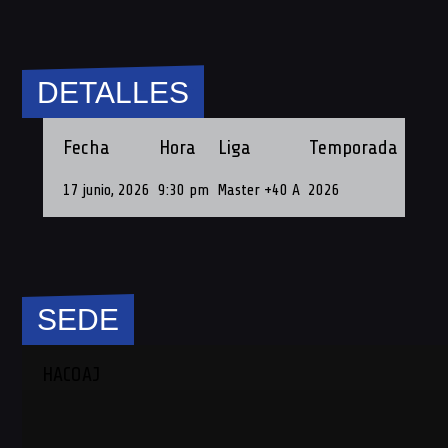
DETALLES
Fecha
Hora
Liga
Temporada
Fech
17 junio, 2026
9:30 pm
Master +40 A
2026
17 de 
SEDE
HACOAJ