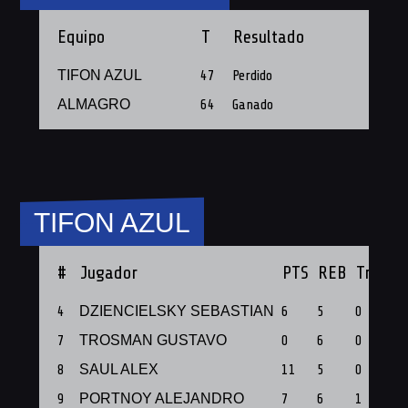
Equipo
T
Resultado
TIFON AZUL
47
Perdido
ALMAGRO
64
Ganado
TIFON AZUL
#
Jugador
PTS
REB
Triples
4
DZIENCIELSKY SEBASTIAN
6
5
0
7
TROSMAN ⁠⁠GUSTAVO
0
6
0
8
SAUL ALEX
11
5
0
9
PORTNOY ALEJANDRO
7
6
1