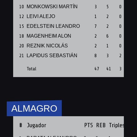
10
MONKOWSKI MARTÍN
3
5
0
12
LEIVI ALEJO
1
2
0
15
EDELSTEIN LEANDRO
7
2
0
18
MAGENHEIM ALON
2
6
0
20
REZNIK ⁠NICOLÁS
2
1
0
21
LAPIDUS SEBASTIÁN
8
3
2
Total
47
41
3
ALMAGRO
#
Jugador
PTS
REB
Triples
PF