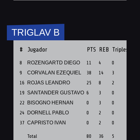
TRIGLAV B
#
Jugador
PTS
REB
Triples
PF
8
ROZENGARTD DIEGO
11
4
0
1
9
CORVALAN EZEQUIEL
38
14
3
1
16
ROJAS LEANDRO
25
8
2
1
19
SANTANDER GUSTAVO
6
3
0
1
22
BISOGNO HERNAN
0
3
0
1
24
DORNELL PABLO
0
2
0
1
37
CAPRISTO IVAN
0
2
0
1
Total
80
36
5
7