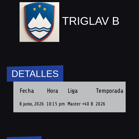
TRIGLAV B
DETALLES
Fecha
Hora
Liga
Temporada
Fech
8 junio, 2026
10:15 pm
Master +40 B
2026
8 de J