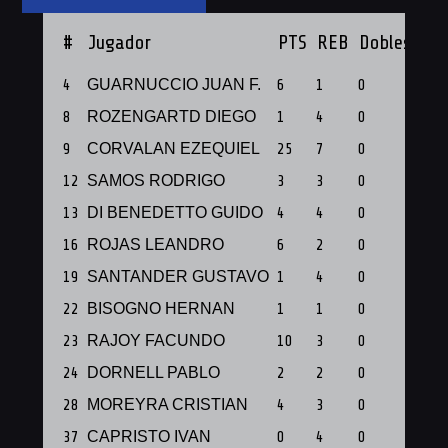
#
Jugador
PTS
REB
Dobles
Tri
4
GUARNUCCIO JUAN F.
6
1
0
2
8
ROZENGARTD DIEGO
1
4
0
0
9
CORVALAN EZEQUIEL
25
7
0
5
12
SAMOS RODRIGO
3
3
0
1
13
DI BENEDETTO GUIDO
4
4
0
0
16
ROJAS LEANDRO
6
2
0
0
19
SANTANDER GUSTAVO
1
4
0
0
22
BISOGNO HERNAN
1
1
0
0
23
RAJOY FACUNDO
10
3
0
0
24
DORNELL PABLO
2
2
0
0
28
MOREYRA CRISTIAN
4
3
0
0
37
CAPRISTO IVAN
0
4
0
0