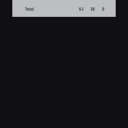
Total
63
38
0
8
PTS
74
63
REB
36
38
Dobles
0
0
Triples