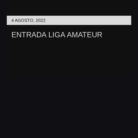
Agustina Bartolini
4 AGOSTO, 2022
Prensa ABA
ENTRADA LIGA AMATEUR